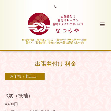
出張着付け・着付けレッスン・着物パーソナルカラー診断、
顔タイプ着物診断、着物のための骨格診断（東京都）
出張着付け 料金
お子様（七五三）
3歳（振袖）
4,400円