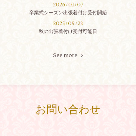
2026
01
07
/
/
卒業式シーズン出張着付け受付開始
2025
09
23
/
/
秋の出張着付け受付可能日
See more
お問い合わせ