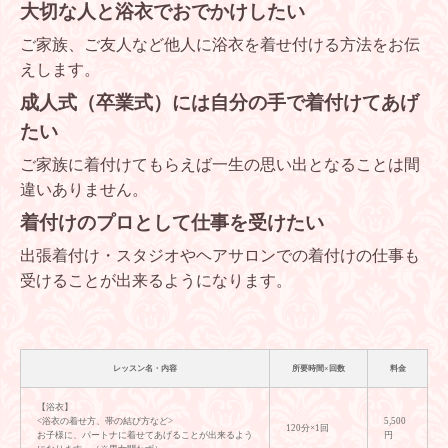
大切な人と浴衣でおでかけしたい
ご家族、ご友人など他人に浴衣を着せ付ける方法をお伝
えします。
成人式（卒業式）には自分の手で着付けてあげ
たい
ご家族に着付けてもらえば一生の思い出となることは間
違いありません。
着付けのプロとして仕事を受けたい
出張着付け・スタジオやヘアサロンでの着付けの仕事も
受けることが出来るようになります。
レッスン名・内容
所要時間×回数
料金
【浴衣】
<浴衣の着せ方、帯の結び方など>
5,500
120分×1回
お子様に、パートナに着せてあげることが出来るよう
円