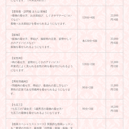
になります。（※男女問わず）
【普段着・訪問着 または 留袖】
<着物の着せ方、お太鼓結び、しぐさやマナーについ
22,000
120分×4回
てなど>
円/4回
着物＋お太鼓結びを着せられるようになります。
【振袖】
<振袖の着せ方、帯結び、撮影時の注意、姿勢やしぐ
33,000
各120分×6回
さのアドバイスなど>
円/6回
振袖を着せられるようになります。
【女性袴】
<袴の着せ方、姿勢やしぐさのアドバイス>
11,000
120分×2回
卒業式によく見られる女性の袴を着せ付けられるよう
円/2回
になります。
【男性羽織袴】
<羽織袴の着せ方、帯結び、着崩れの直し方など>
11,000
90分×2回
男性の正装である羽織袴を着せられるようになりま
円/2回
す。
【七五三】
16,500
<七五三の7歳女児・5歳男児の着物の着せ方>
90分×3回
円/3回
七五三の着物を着せられるようになります。
【他装スペシャリストコース】実践的な他装レッスン
をご希望の方向け。最低限「訪問着・留袖・振袖・女