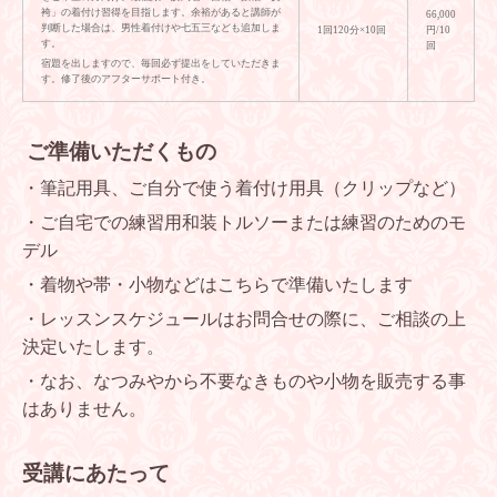
袴」の着付け習得を目指します。余裕があると講師が
66,000
判断した場合は、男性着付けや七五三なども追加しま
1回120分×10回
円/10
す。
回
宿題を出しますので、毎回必ず提出をしていただきま
す。修了後のアフターサポート付き。
ご準備いただくもの
・筆記用具、ご自分で使う着付け用具（クリップなど）
・ご自宅での練習用和装トルソーまたは練習のためのモ
デル
・着物や帯・小物などはこちらで準備いたします
・レッスンスケジュールはお問合せの際に、ご相談の上
決定いたします。
・なお、なつみやから不要なきものや小物を販売する事
はありません。
受講にあたって